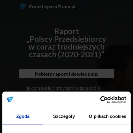
Raport
„Polscy Przedsiębiorcy
w coraz trudniejszych
czasach (2020-2021)”
Pobierz raport i dowiedz się:
jak przedsiębiorcy zamierzają sobie
poradzić w 2021 roku,
co i kto pomaga im przetrwać pandemię,
jakie biznesowe lekcje wyciągają z tego,
Zgoda
Szczegóły
O plikach cookies
co się dzieje
i czego najbardziej potrzebują, by się