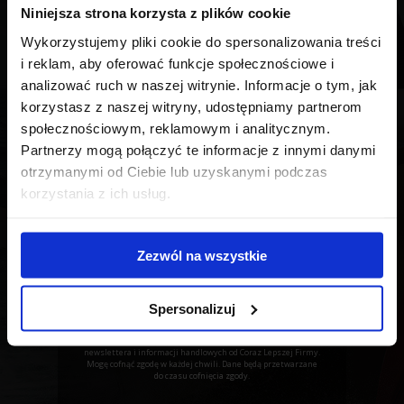
rozwijać i rosnąć.
Niniejsza strona korzysta z plików cookie
Wykorzystujemy pliki cookie do spersonalizowania treści
i reklam, aby oferować funkcje społecznościowe i
analizować ruch w naszej witrynie. Informacje o tym, jak
korzystasz z naszej witryny, udostępniamy partnerom
społecznościowym, reklamowym i analitycznym.
POBIERZ
Partnerzy mogą połączyć te informacje z innymi danymi
BEZPŁATNIE RAPORT
otrzymanymi od Ciebie lub uzyskanymi podczas
email:
korzystania z ich usług.
Zezwól na wszystkie
POBIERAM!
Spersonalizuj
Pobierając materiały wyrażam zgodę na otrzymywanie
newslettera i informacji handlowych od Coraz Lepszej Firmy.
Mogę cofnąć zgodę w każdej chwili. Dane będą przetwarzane
do czasu cofnięcia zgody.